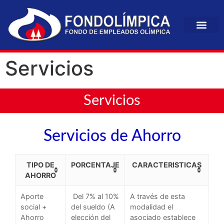
Servicios
Servicios
Servicios de Ahorro
TIPO DE
PORCENTAJE
CARACTERISTICAS
AHORRO
Aporte
Del 7% al 10%
A través de esta
social +
del sueldo (A
modalidad el
Ahorro
elección del
asociado establece