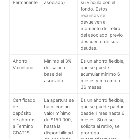
Permanente
asociado)
su vínculo con el
fondo. Estos
recursos se
devuelven al
momento del retiro
del asociado, previo
descuento de sus
deudas.
Ahorro
Mínimo el 3%
Es un ahorro flexible,
Voluntario
del salario
que se puede
base del
acumular mínimo 6
asociado
meses y máximo a
36 meses.
Certificado
La apertura se
Es un ahorro flexible,
de
hace con un
que se puede pactar
depósito
valor mínimo
desde 1 mes hasta 6
de ahorros
de $150.000,
meses. Si no se
a Termino
hasta la
solicita el retiro, se
CDAT´S
disponibilidad
prorroga